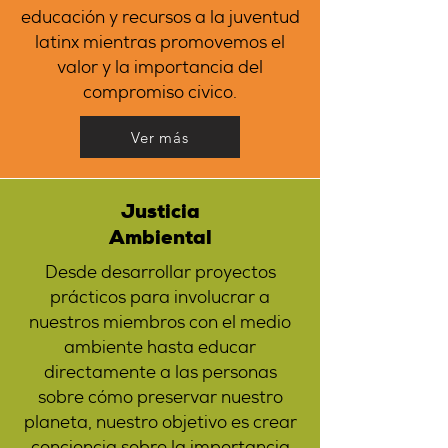
educación y recursos a la juventud
latinx mientras promovemos el
valor y la importancia del
compromiso cívico.
Ver más
Justicia
Ambiental
Desde desarrollar proyectos
prácticos para involucrar a
nuestros miembros con el medio
ambiente hasta educar
directamente a las personas
sobre cómo preservar nuestro
planeta, nuestro objetivo es crear