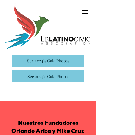
See 2024's Gala Photos
See 2025's Gala Photos
Nuestros Fundadores
Orlando Ariza y Mike Cruz