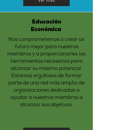
Ver más
Educación
Económica
Nos comprometemos a crear un
futuro mejor p
ara nuestros
miembros y a proporcionarles las
herramientas necesarias para
alcanzar su máximo potencial.
Estamos orgullosos de formar
parte de una red más amplia de
organizaciones dedicadas a
ayudar a nuestros miembros a
alcanzar sus objetivos.