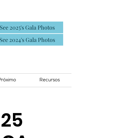
See 2025's Gala Photos
See 2024's Gala Photos
Próximo
Recursos
 25