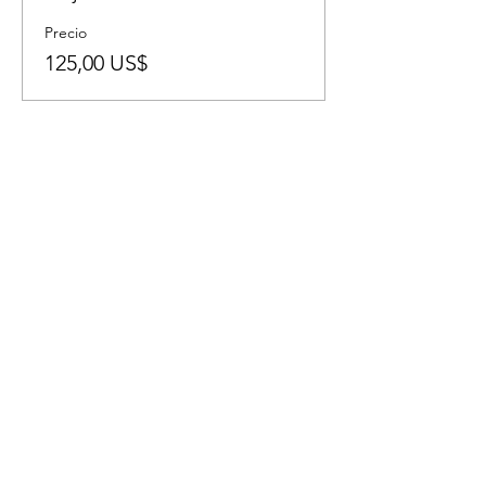
Precio
125,00 US$
Share This Event
If you have
questions, don't
hesitate to reach
out!
First Name