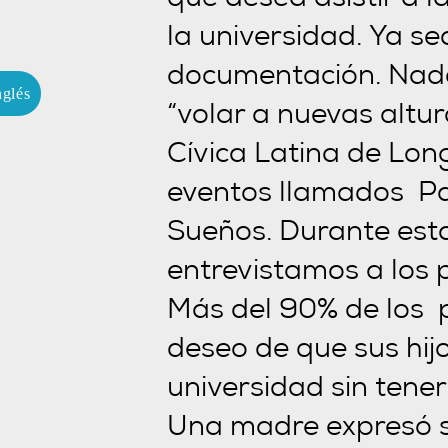
que desea asistir a l
la universidad. Ya se
documentación. Nada
glés
“volar a nuevas altur
Cívica Latina de Lo
eventos llamados Pa
Sueños. Durante est
entrevistamos a los 
Más del 90% de los 
deseo de que sus hijo
universidad sin tene
Una madre expresó s