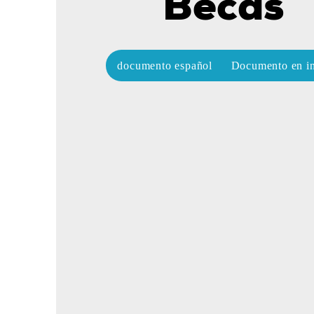
Becas
documento español
Documento en in