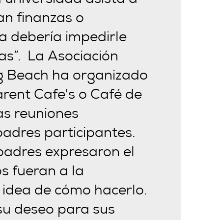
a universidad asista a
an finanzas o
 debería impedirle
as”. La Asociación
ng Beach ha organizado
rent Cafe's o Café de
as reuniones
padres participantes.
padres expresaron el
s fueran a la
r idea de cómo hacerlo.
u deseo para sus